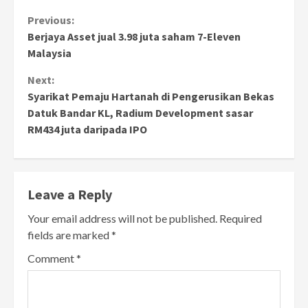
Continue
Previous:
Berjaya Asset jual 3.98 juta saham 7-Eleven
Reading
Malaysia
Next:
Syarikat Pemaju Hartanah di Pengerusikan Bekas
Datuk Bandar KL, Radium Development sasar
RM434 juta daripada IPO
Leave a Reply
Your email address will not be published.
Required
fields are marked
*
Comment
*