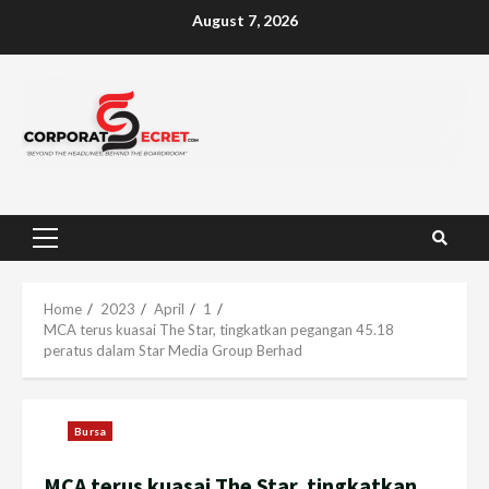
Skip
August 7, 2026
to
content
Primary
Menu
Home
2023
April
1
MCA terus kuasai The Star, tingkatkan pegangan 45.18
peratus dalam Star Media Group Berhad
Bursa
MCA terus kuasai The Star, tingkatkan