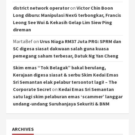
district network operator
on
Victor Chin Boon
Long diburu: Manipulasi NexG terbongkar, Francis
Leong See Wui & Kekasih Gelap Lim Siew Ping
direman
MartaBef
on
Urus Niaga RM37 Juta PRG: SPRM dan
SC digesa siasat dakwaan salah guna kuasa
pemegang saham terbesar, Datuk Ng Yan Cheng
Skim emas “Tok Belagak” bakal berulang,
Kerajaan digesa siasat & serbu Skim Kedai Emas
Sri Semantan elak pelabur tersontot lagi! – The
Corporate Secret
on
Kedai Emas Sri Semantan
satu lagi skim pelaburan emas ‘scammer’ langgar
undang-undang Suruhanjaya Sekuriti & BNM
ARCHIVES