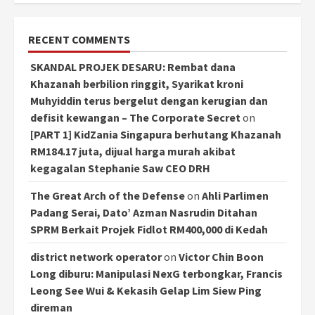
RECENT COMMENTS
SKANDAL PROJEK DESARU: Rembat dana
Khazanah berbilion ringgit, Syarikat kroni
Muhyiddin terus bergelut dengan kerugian dan
defisit kewangan – The Corporate Secret
on
[PART 1] KidZania Singapura berhutang Khazanah
RM184.17 juta, dijual harga murah akibat
kegagalan Stephanie Saw CEO DRH
The Great Arch of the Defense
on
Ahli Parlimen
Padang Serai, Dato’ Azman Nasrudin Ditahan
SPRM Berkait Projek Fidlot RM400,000 di Kedah
district network operator
on
Victor Chin Boon
Long diburu: Manipulasi NexG terbongkar, Francis
Leong See Wui & Kekasih Gelap Lim Siew Ping
direman