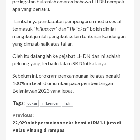
peringatan bukanlah amaran bahawa LHDN nampak
apa yang berlaku.
Tambahnya pendapatan pempengaruh media sosial,
termasuk “
influencer
” dan “
TikToker
” boleh dinilai
mengikut jumlah pengikut selain tontonan kandungan
yang dimuat-naik atas talian.
Oleh itu datanglah ke pejabat LHDN dan ini adalah
peluang yang terbaik dalam SBD ini katanya.
Sebelum ini, program pengampunan ke atas penalti
100% ini telah diumumkan pada pembentangan
Belanjawan 2023 yang lepas.
Tags:
cukai
influencer
lhdn
Continue
Previous:
22,929 alat permainan seks bernilai RM1.1 juta di
Reading
Pulau Pinang dirampas