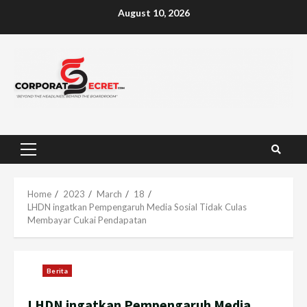
Skip
August 10, 2026
to
content
Primary
Menu
Home
2023
March
18
LHDN ingatkan Pempengaruh Media Sosial Tidak Culas
Membayar Cukai Pendapatan
Berita
LHDN ingatkan Pempengaruh Media