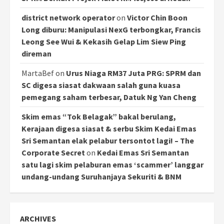
district network operator
on
Victor Chin Boon
Long diburu: Manipulasi NexG terbongkar, Francis
Leong See Wui & Kekasih Gelap Lim Siew Ping
direman
MartaBef
on
Urus Niaga RM37 Juta PRG: SPRM dan
SC digesa siasat dakwaan salah guna kuasa
pemegang saham terbesar, Datuk Ng Yan Cheng
Skim emas “Tok Belagak” bakal berulang,
Kerajaan digesa siasat & serbu Skim Kedai Emas
Sri Semantan elak pelabur tersontot lagi! – The
Corporate Secret
on
Kedai Emas Sri Semantan
satu lagi skim pelaburan emas ‘scammer’ langgar
undang-undang Suruhanjaya Sekuriti & BNM
ARCHIVES