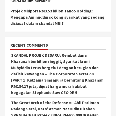
SPRM belum berakhir
Projek Midport RM3.53 bilion Tanco Holding:
Mengapa Aminuddin sokong syarikat yang sedang
disiasat dalam skandal MBI?
RECENT COMMENTS
SKANDAL PROJEK DESARU: Rembat dana
Khazanah berbilion ringgit, Syarikat kroni
Muhyiddin terus bergelut dengan kerugian dan
defisit kewangan – The Corporate Secret
on
[PART 1] KidZania Singapura berhutang Khazanah
RM184.17 juta, dijual harga murah akibat
kegagalan Stephanie Saw CEO DRH
The Great Arch of the Defense
on
Ahli Parlimen
Padang Serai, Dato’ Azman Nasrudin Ditahan
SPRM Berkait Projek Fidlot RM400,000 di Kedah