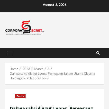
Skip
August 8, 2026
to
content
Primary
Menu
Home
2023
March
3
Dakwa saksi diugut Leong, Pemegang Saham Utama Classita
Holdings buat laporan polis
Berita
Dakwa saksi diugut Leong, Pemegang