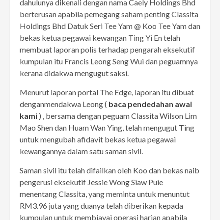
dahulunya dikenali dengan nama Caely Holdings Bhd
berterusan apabila pemegang saham penting Classita
Holdings Bhd Datuk Seri Tee Yam @ Koo Tee Yam dan
bekas ketua pegawai kewangan Ting Yi En telah
membuat laporan polis terhadap pengarah eksekutif
kumpulan itu Francis Leong Seng Wui dan peguamnya
kerana didakwa mengugut saksi.
Menurut laporan portal The Edge, laporan itu dibuat
denganmendakwa Leong (
baca pendedahan awal
kami
) , bersama dengan peguam Classita Wilson Lim
Mao Shen dan Huam Wan Ying, telah mengugut Ting
untuk mengubah afidavit bekas ketua pegawai
kewangannya dalam satu saman sivil.
Saman sivil itu telah difailkan oleh Koo dan bekas naib
pengerusi eksekutif Jessie Wong Siaw Puie
menentang Classita, yang meminta untuk menuntut
RM3.96 juta yang duanya telah diberikan kepada
kumpulan untuk membiayai operasi harian apabila