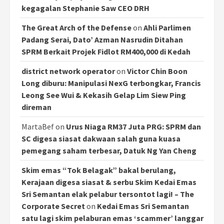
kegagalan Stephanie Saw CEO DRH
The Great Arch of the Defense
on
Ahli Parlimen
Padang Serai, Dato’ Azman Nasrudin Ditahan
SPRM Berkait Projek Fidlot RM400,000 di Kedah
district network operator
on
Victor Chin Boon
Long diburu: Manipulasi NexG terbongkar, Francis
Leong See Wui & Kekasih Gelap Lim Siew Ping
direman
MartaBef
on
Urus Niaga RM37 Juta PRG: SPRM dan
SC digesa siasat dakwaan salah guna kuasa
pemegang saham terbesar, Datuk Ng Yan Cheng
Skim emas “Tok Belagak” bakal berulang,
Kerajaan digesa siasat & serbu Skim Kedai Emas
Sri Semantan elak pelabur tersontot lagi! – The
Corporate Secret
on
Kedai Emas Sri Semantan
satu lagi skim pelaburan emas ‘scammer’ langgar