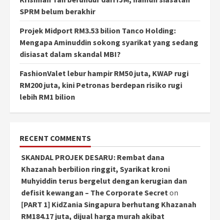
SPRM belum berakhir
Projek Midport RM3.53 bilion Tanco Holding:
Mengapa Aminuddin sokong syarikat yang sedang
disiasat dalam skandal MBI?
FashionValet lebur hampir RM50 juta, KWAP rugi
RM200 juta, kini Petronas berdepan risiko rugi
lebih RM1 bilion
RECENT COMMENTS
SKANDAL PROJEK DESARU: Rembat dana
Khazanah berbilion ringgit, Syarikat kroni
Muhyiddin terus bergelut dengan kerugian dan
defisit kewangan – The Corporate Secret
on
[PART 1] KidZania Singapura berhutang Khazanah
RM184.17 juta, dijual harga murah akibat