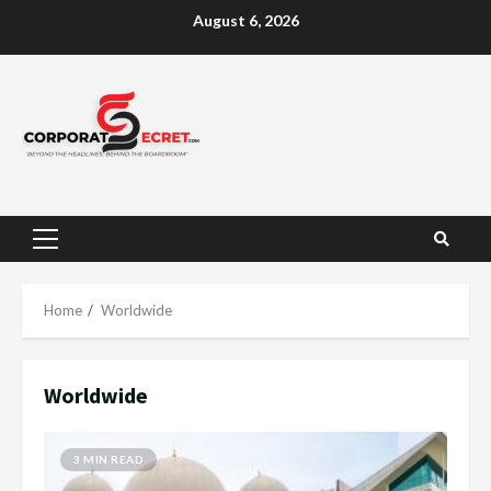
Skip
August 6, 2026
to
content
Primary
Menu
Home
Worldwide
Worldwide
3 MIN READ