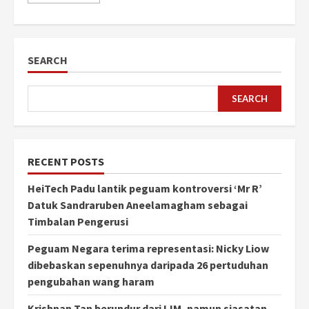
SEARCH
SEARCH
RECENT POSTS
HeiTech Padu lantik peguam kontroversi ‘Mr R’
Datuk Sandraruben Aneelamagham sebagai
Timbalan Pengerusi
Peguam Negara terima representasi: Nicky Liow
dibebaskan sepenuhnya daripada 26 pertuduhan
pengubahan wang haram
Krishnan Tan berundur dari IJM, namun siasatan