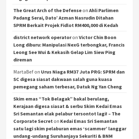
The Great Arch of the Defense
on
Ahli Parlimen
Padang Serai, Dato’ Azman Nasrudin Ditahan
SPRM Berkait Projek Fidlot RM400,000 di Kedah
district network operator
on
Victor Chin Boon
Long diburu: Manipulasi NexG terbongkar, Francis
Leong See Wui & Kekasih Gelap Lim Siew Ping
direman
MartaBef
on
Urus Niaga RM37 Juta PRG: SPRM dan
SC digesa siasat dakwaan salah guna kuasa
pemegang saham terbesar, Datuk Ng Yan Cheng
Skim emas “Tok Belagak” bakal berulang,
Kerajaan digesa siasat & serbu Skim Kedai Emas
Sri Semantan elak pelabur tersontot lagi! – The
Corporate Secret
on
Kedai Emas Sri Semantan
satu lagi skim pelaburan emas ‘scammer’ langgar
undang-undang Suruhanjaya Sekuriti & BNM