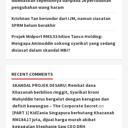
dibebaskan sepenuhnya daripada 26 pertuduhan
pengubahan wang haram
Krishnan Tan berundur dari IJM, namun siasatan
SPRM belum berakhir
Projek Midport RM3.53 bilion Tanco Holding:
Mengapa Aminuddin sokong syarikat yang sedang
disiasat dalam skandal MBI?
RECENT COMMENTS
SKANDAL PROJEK DESARU: Rembat dana
Khazanah berbilion ringgit, Syarikat kroni
Muhyiddin terus bergelut dengan kerugian dan
defisit kewangan – The Corporate Secret
on
[PART 1] KidZania Singapura berhutang Khazanah
RM184.17 juta, dijual harga murah akibat
kegagalan Stephanie Saw CEO DRH