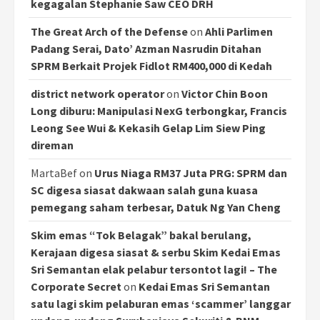
kegagalan Stephanie Saw CEO DRH
The Great Arch of the Defense
on
Ahli Parlimen
Padang Serai, Dato’ Azman Nasrudin Ditahan
SPRM Berkait Projek Fidlot RM400,000 di Kedah
district network operator
on
Victor Chin Boon
Long diburu: Manipulasi NexG terbongkar, Francis
Leong See Wui & Kekasih Gelap Lim Siew Ping
direman
MartaBef
on
Urus Niaga RM37 Juta PRG: SPRM dan
SC digesa siasat dakwaan salah guna kuasa
pemegang saham terbesar, Datuk Ng Yan Cheng
Skim emas “Tok Belagak” bakal berulang,
Kerajaan digesa siasat & serbu Skim Kedai Emas
Sri Semantan elak pelabur tersontot lagi! – The
Corporate Secret
on
Kedai Emas Sri Semantan
satu lagi skim pelaburan emas ‘scammer’ langgar