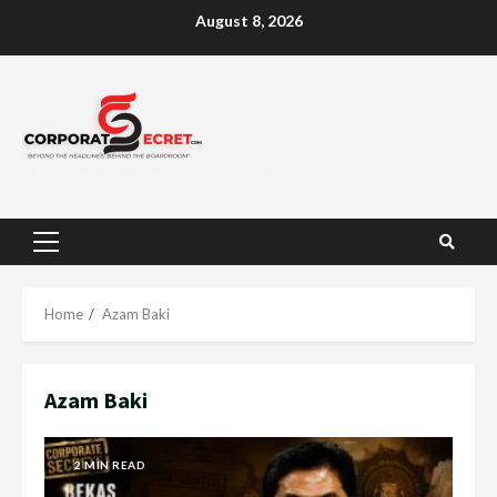
Skip
August 8, 2026
to
content
Primary
Menu
Home
Azam Baki
Azam Baki
2 MIN READ