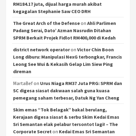
RM184.17 juta, dijual harga murah akibat
kegagalan Stephanie Saw CEO DRH
The Great Arch of the Defense
on
Ahli Parlimen
Padang Serai, Dato’ Azman Nasrudin Ditahan
SPRM Berkait Projek Fidlot RM400,000 di Kedah
district network operator
on
Victor Chin Boon
Long diburu: Manipulasi NexG terbongkar, Francis
Leong See Wui & Kekasih Gelap Lim Siew Ping
direman
MartaBef
on
Urus Niaga RM37 Juta PRG: SPRM dan
SC digesa siasat dakwaan salah guna kuasa
pemegang saham terbesar, Datuk Ng Yan Cheng
Skim emas “Tok Belagak” bakal berulang,
Kerajaan digesa siasat & serbu Skim Kedai Emas
Sri Semantan elak pelabur tersontot lagi! – The
Corporate Secret
on
Kedai Emas Sri Semantan