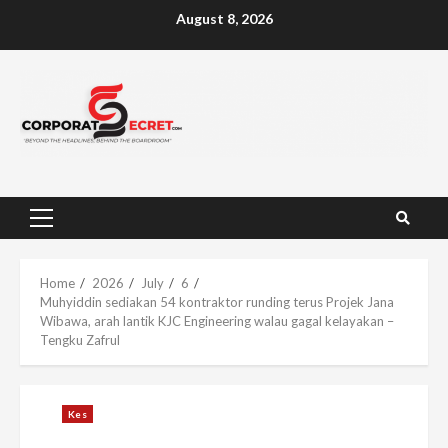
Skip
August 8, 2026
to
content
Primary
Menu
Home
2026
July
6
Muhyiddin sediakan 54 kontraktor runding terus Projek Jana
Wibawa, arah lantik KJC Engineering walau gagal kelayakan –
Tengku Zafrul
Kes