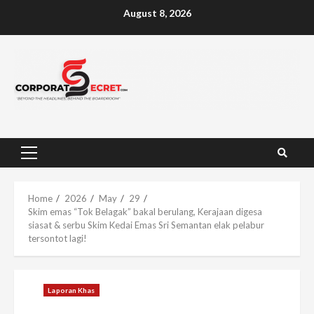
Skip
August 8, 2026
to
content
Primary
Menu
Home
2026
May
29
Skim emas “Tok Belagak” bakal berulang, Kerajaan digesa
siasat & serbu Skim Kedai Emas Sri Semantan elak pelabur
tersontot lagi!
Laporan Khas