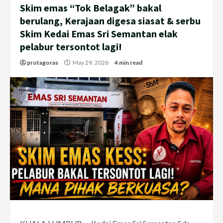
Skim emas “Tok Belagak” bakal
berulang, Kerajaan digesa siasat & serbu
Skim Kedai Emas Sri Semantan elak
pelabur tersontot lagi!
protagoras
May 29, 2026
4 min read