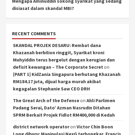
Mengapa Aminuddin sokong syarikat yang sedang
disiasat dalam skandal MBI?
RECENT COMMENTS
SKANDAL PROJEK DESARU: Rembat dana
Khazanah berbilion ringgit, Syarikat kroni
Muhyiddin terus bergelut dengan kerugian dan
defisit kewangan – The Corporate Secret
on
[PART 1] KidZania Singapura berhutang Khazanah
RM184.17 juta, dijual harga murah akibat
kegagalan Stephanie Saw CEO DRH
The Great Arch of the Defense
on
Ahli Parlimen
Padang Serai, Dato’ Azman Nasrudin Ditahan
SPRM Berkait Projek Fidlot RM400,000 di Kedah
district network operator
on
Victor Chin Boon
Long diburu: Manipulasi NexG terbongkar, Francis