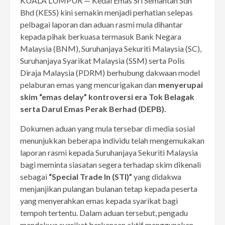
KUALA LUMPUR — Kedai Emas Sri Semantan Sdn
Bhd (KESS) kini semakin menjadi perhatian selepas
pelbagai laporan dan aduan rasmi mula dihantar
kepada pihak berkuasa termasuk Bank Negara
Malaysia (BNM), Suruhanjaya Sekuriti Malaysia (SC),
Suruhanjaya Syarikat Malaysia (SSM) serta Polis
Diraja Malaysia (PDRM) berhubung dakwaan model
pelaburan emas yang mencurigakan dan
menyerupai
skim “emas delay” kontroversi era Tok Belagak
serta Darul Emas Perak Berhad (DEPB).
Dokumen aduan yang mula tersebar di media sosial
menunjukkan beberapa individu telah mengemukakan
laporan rasmi kepada Suruhanjaya Sekuriti Malaysia
bagi meminta siasatan segera terhadap skim dikenali
sebagai
“Special Trade In (STI)”
yang didakwa
menjanjikan pulangan bulanan tetap kepada peserta
yang menyerahkan emas kepada syarikat bagi
tempoh tertentu. Dalam aduan tersebut, pengadu
mendakwa syarikat berkenaan aktif menggunakan