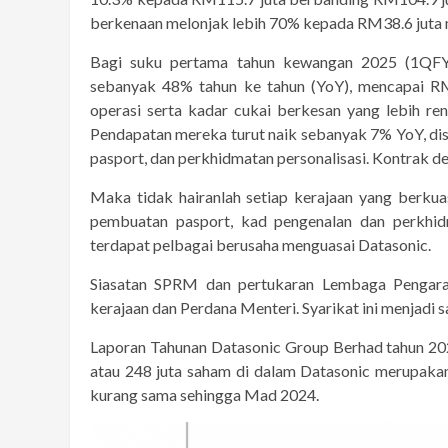
berkenaan melonjak lebih 70% kepada RM38.6 juta 
Bagi suku pertama tahun kewangan 2025 (1QFY
sebanyak 48% tahun ke tahun (YoY), mencapai RM2
operasi serta kadar cukai berkesan yang lebih r
Pendapatan mereka turut naik sebanyak 7% YoY, diso
pasport, dan perkhidmatan personalisasi. Kontrak 
Maka tidak hairanlah setiap kerajaan yang berku
pembuatan pasport, kad pengenalan dan perkhid
terdapat pelbagai berusaha menguasai Datasonic.
Siasatan SPRM dan pertukaran Lembaga Pengarah 
kerajaan dan Perdana Menteri. Syarikat ini menjadi sa
Laporan Tahunan Datasonic Group Berhad tahun 2
atau 248 juta saham di dalam Datasonic merupakan
kurang sama sehingga Mad 2024.