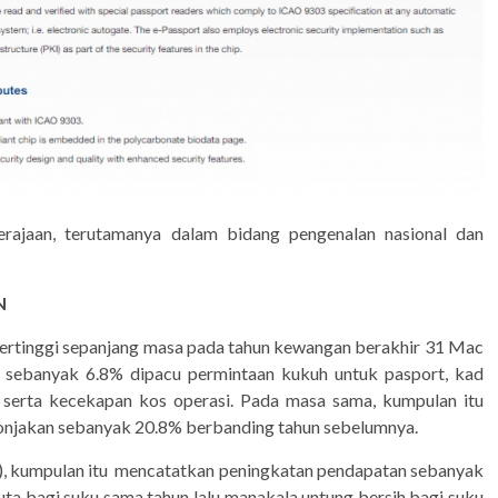
kerajaan, terutamanya dalam bidang pengenalan nasional dan
N
ertinggi sepanjang masa pada tahun kewangan berakhir 31 Mac
 sebanyak 6.8% dipacu permintaan kukuh untuk pasport, kad
 serta kecekapan kos operasi. Pada masa sama, kumpulan itu
lonjakan sebanyak 20.8% berbanding tahun sebelumnya.
, kumpulan itu mencatatkan peningkatan pendapatan sebanyak
a bagi suku sama tahun lalu manakala untung bersih bagi suku