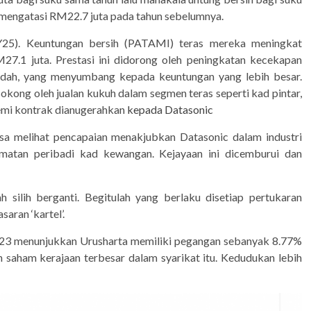
mengatasi RM22.7 juta pada tahun sebelumnya.
25). Keuntungan bersih (PATAMI) teras mereka meningkat
7.1 juta. Prestasi ini didorong oleh peningkatan kecekapan
endah, yang menyumbang kepada keuntungan yang lebih besar.
kong oleh jualan kukuh dalam segmen teras seperti kad pintar,
demi kontrak dianugerahkan
kepada Datasonic
asa melihat pencapaian menakjubkan Datasonic dalam industri
matan peribadi kad kewangan. Kejayaan ini dicemburui dan
silih berganti. Begitulah yang berlaku disetiap pertukaran
saran ‘kartel’.
023 menunjukkan Urusharta memiliki pegangan sebanyak 8.77%
 saham kerajaan terbesar dalam syarikat itu. Kedudukan lebih