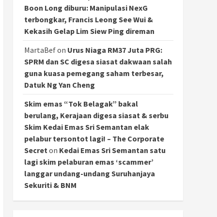
Boon Long diburu: Manipulasi NexG
terbongkar, Francis Leong See Wui &
Kekasih Gelap Lim Siew Ping direman
MartaBef
on
Urus Niaga RM37 Juta PRG:
SPRM dan SC digesa siasat dakwaan salah
guna kuasa pemegang saham terbesar,
Datuk Ng Yan Cheng
Skim emas “Tok Belagak” bakal
berulang, Kerajaan digesa siasat & serbu
Skim Kedai Emas Sri Semantan elak
pelabur tersontot lagi! – The Corporate
Secret
on
Kedai Emas Sri Semantan satu
lagi skim pelaburan emas ‘scammer’
langgar undang-undang Suruhanjaya
Sekuriti & BNM