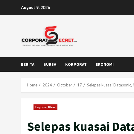
Skip
August 9, 2026
to
content
BERITA
BURSA
KORPORAT
EKONOMI
Home
2024
October
17
Selepas kuasai Datasonic,
Laporan Khas
Selepas kuasai Dat