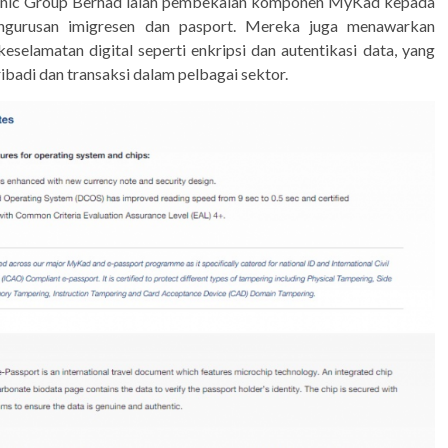
asonic Group Berhad ialah pembekalan komponen MyKad kepada
pengurusan imigresen dan pasport. Mereka juga menawarkan
selamatan digital seperti enkripsi dan autentikasi data, yang
badi dan transaksi dalam pelbagai sektor.