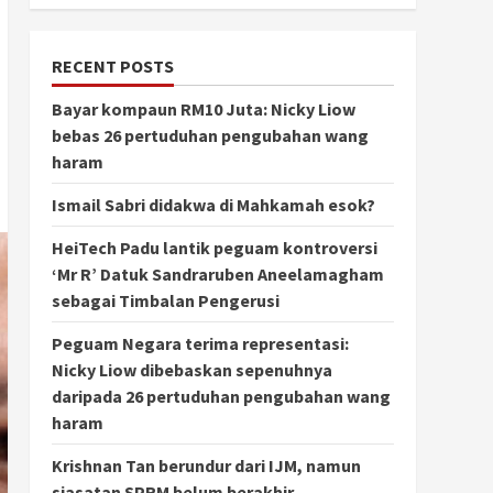
RECENT POSTS
Bayar kompaun RM10 Juta: Nicky Liow
bebas 26 pertuduhan pengubahan wang
haram
Ismail Sabri didakwa di Mahkamah esok?
HeiTech Padu lantik peguam kontroversi
‘Mr R’ Datuk Sandraruben Aneelamagham
sebagai Timbalan Pengerusi
Peguam Negara terima representasi:
Nicky Liow dibebaskan sepenuhnya
daripada 26 pertuduhan pengubahan wang
haram
Krishnan Tan berundur dari IJM, namun
siasatan SPRM belum berakhir