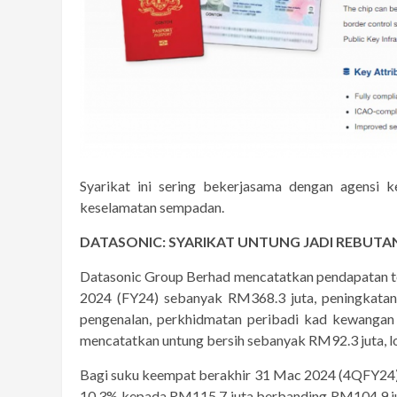
Syarikat ini sering bekerjasama dengan agensi 
keselamatan sempadan.
DATASONIC: SYARIKAT UNTUNG JADI REBUTA
Datasonic Group Berhad mencatatkan pendapatan t
2024 (FY24) sebanyak RM368.3 juta, peningkatan
pengenalan, perkhidmatan peribadi kad kewangan
mencatatkan untung bersih sebanyak RM92.3 juta, 
Bagi suku keempat berakhir 31 Mac 2024 (4QFY24)
10.3% kepada RM115.7 juta berbanding RM104.9 jut