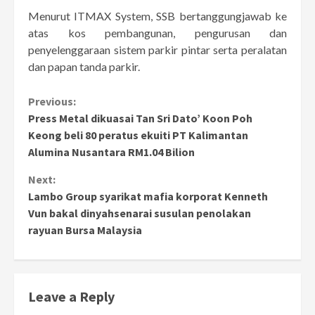
Menurut ITMAX System, SSB bertanggungjawab ke
atas kos pembangunan, pengurusan dan
penyelenggaraan sistem parkir pintar serta peralatan
dan papan tanda parkir.
Continue
Previous:
Press Metal dikuasai Tan Sri Dato’ Koon Poh
Reading
Keong beli 80 peratus ekuiti PT Kalimantan
Alumina Nusantara RM1.04 Bilion
Next:
Lambo Group syarikat mafia korporat Kenneth
Vun bakal dinyahsenarai susulan penolakan
rayuan Bursa Malaysia
Leave a Reply