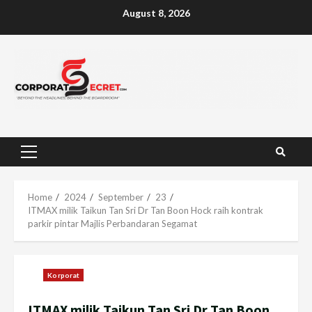
Skip
August 8, 2026
to
content
Primary
Menu
Home
2024
September
23
ITMAX milik Taikun Tan Sri Dr Tan Boon Hock raih kontrak
parkir pintar Majlis Perbandaran Segamat
Korporat
ITMAX milik Taikun Tan Sri Dr Tan Boon