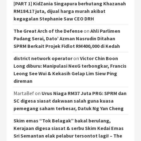
[PART 1] KidZania Singapura berhutang Khazanah
RM184.17 juta, dijual harga murah akibat
kegagalan Stephanie Saw CEO DRH
The Great Arch of the Defense
on
Ahli Parlimen
Padang Serai, Dato’ Azman Nasrudin Ditahan
SPRM Berkait Projek Fidlot RM400,000 di Kedah
district network operator
on
Victor Chin Boon
Long diburu: Manipulasi NexG terbongkar, Francis
Leong See Wui & Kekasih Gelap Lim Siew Ping
direman
MartaBef
on
Urus Niaga RM37 Juta PRG: SPRM dan
SC digesa siasat dakwaan salah guna kuasa
pemegang saham terbesar, Datuk Ng Yan Cheng
Skim emas “Tok Belagak” bakal berulang,
Kerajaan digesa siasat & serbu Skim Kedai Emas
Sri Semantan elak pelabur tersontot lagi! – The