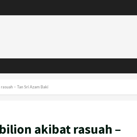
 rasuah – Tan Sri Azam Baki
bilion akibat rasuah –