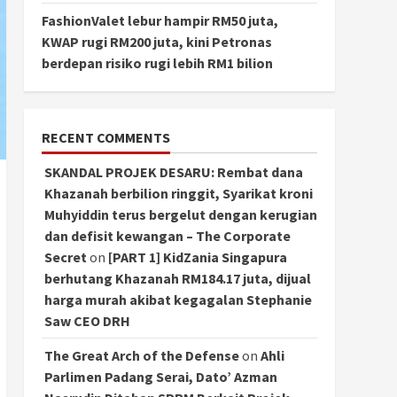
FashionValet lebur hampir RM50 juta,
KWAP rugi RM200 juta, kini Petronas
berdepan risiko rugi lebih RM1 bilion
RECENT COMMENTS
SKANDAL PROJEK DESARU: Rembat dana
Khazanah berbilion ringgit, Syarikat kroni
Muhyiddin terus bergelut dengan kerugian
dan defisit kewangan – The Corporate
Secret
on
[PART 1] KidZania Singapura
berhutang Khazanah RM184.17 juta, dijual
harga murah akibat kegagalan Stephanie
Saw CEO DRH
The Great Arch of the Defense
on
Ahli
Parlimen Padang Serai, Dato’ Azman