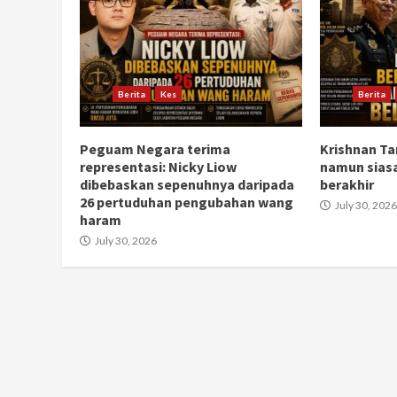
Berita
Kes
Berita
Peguam Negara terima
Krishnan Ta
representasi: Nicky Liow
namun sias
dibebaskan sepenuhnya daripada
berakhir
26 pertuduhan pengubahan wang
July 30, 2026
haram
July 30, 2026