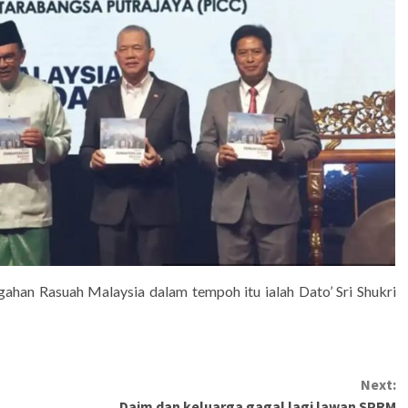
ahan Rasuah Malaysia dalam tempoh itu ialah Dato’ Sri Shukri
Next:
Daim dan keluarga gagal lagi lawan SPRM