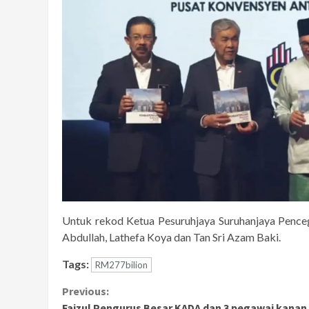
Untuk rekod Ketua Pesuruhjaya Suruhanjaya Penceg
Abdullah, Lathefa Koya dan Tan Sri Azam Baki.
Tags:
RM277bilion
Continue
Previous:
Faizul Pengurus Besar KADA dan 3 pegawai kanan