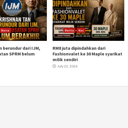
Bursa
Berita
Kes
n berundur dari IJM,
RM8 juta dipindahkan dari
atan SPRM belum
Fashionvalet ke 30 Maple syarikat
milik sendiri
July 22, 2026