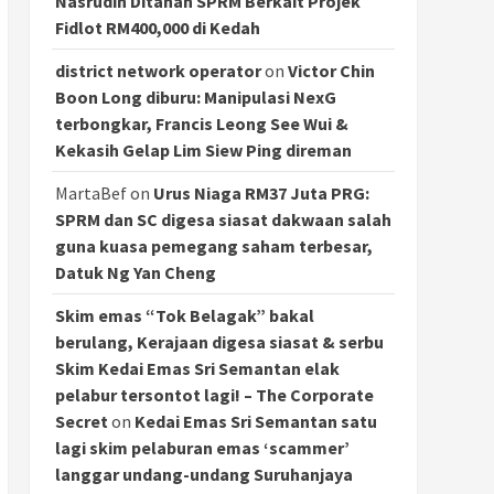
Nasrudin Ditahan SPRM Berkait Projek
Fidlot RM400,000 di Kedah
district network operator
on
Victor Chin
Boon Long diburu: Manipulasi NexG
terbongkar, Francis Leong See Wui &
Kekasih Gelap Lim Siew Ping direman
MartaBef
on
Urus Niaga RM37 Juta PRG:
SPRM dan SC digesa siasat dakwaan salah
guna kuasa pemegang saham terbesar,
Datuk Ng Yan Cheng
Skim emas “Tok Belagak” bakal
berulang, Kerajaan digesa siasat & serbu
Skim Kedai Emas Sri Semantan elak
pelabur tersontot lagi! – The Corporate
Secret
on
Kedai Emas Sri Semantan satu
lagi skim pelaburan emas ‘scammer’
langgar undang-undang Suruhanjaya