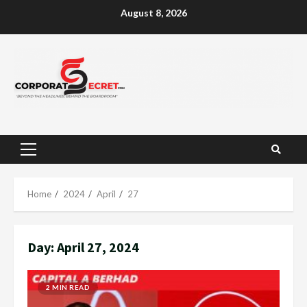
Skip
August 8, 2026
to
content
Primary
Menu
Home
2024
April
27
Day:
April 27, 2024
2 MIN READ