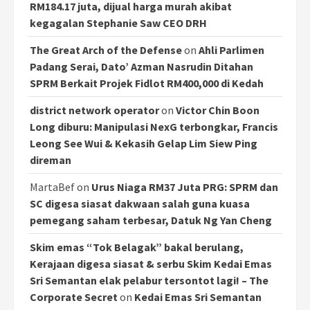
RM184.17 juta, dijual harga murah akibat
kegagalan Stephanie Saw CEO DRH
The Great Arch of the Defense
on
Ahli Parlimen
Padang Serai, Dato’ Azman Nasrudin Ditahan
SPRM Berkait Projek Fidlot RM400,000 di Kedah
district network operator
on
Victor Chin Boon
Long diburu: Manipulasi NexG terbongkar, Francis
Leong See Wui & Kekasih Gelap Lim Siew Ping
direman
MartaBef
on
Urus Niaga RM37 Juta PRG: SPRM dan
SC digesa siasat dakwaan salah guna kuasa
pemegang saham terbesar, Datuk Ng Yan Cheng
Skim emas “Tok Belagak” bakal berulang,
Kerajaan digesa siasat & serbu Skim Kedai Emas
Sri Semantan elak pelabur tersontot lagi! – The
Corporate Secret
on
Kedai Emas Sri Semantan