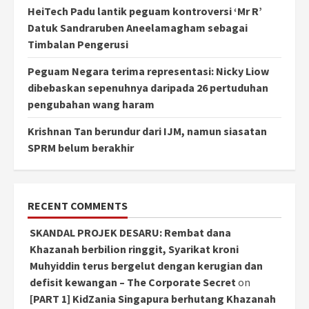
HeiTech Padu lantik peguam kontroversi ‘Mr R’
Datuk Sandraruben Aneelamagham sebagai
Timbalan Pengerusi
Peguam Negara terima representasi: Nicky Liow
dibebaskan sepenuhnya daripada 26 pertuduhan
pengubahan wang haram
Krishnan Tan berundur dari IJM, namun siasatan
SPRM belum berakhir
RECENT COMMENTS
SKANDAL PROJEK DESARU: Rembat dana
Khazanah berbilion ringgit, Syarikat kroni
Muhyiddin terus bergelut dengan kerugian dan
defisit kewangan – The Corporate Secret
on
[PART 1] KidZania Singapura berhutang Khazanah