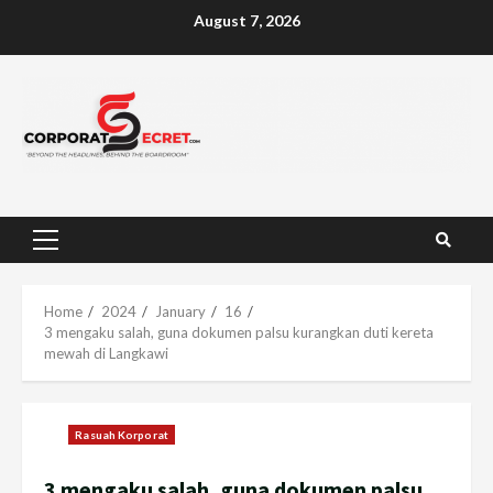
Skip
August 7, 2026
to
content
Primary
Menu
Home
2024
January
16
3 mengaku salah, guna dokumen palsu kurangkan duti kereta
mewah di Langkawi
Rasuah Korporat
3 mengaku salah, guna dokumen palsu