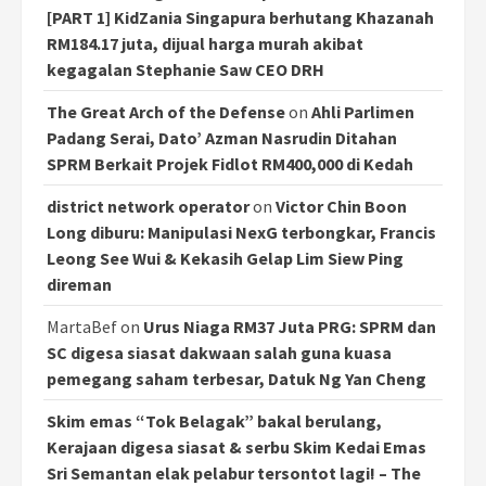
[PART 1] KidZania Singapura berhutang Khazanah
RM184.17 juta, dijual harga murah akibat
kegagalan Stephanie Saw CEO DRH
The Great Arch of the Defense
on
Ahli Parlimen
Padang Serai, Dato’ Azman Nasrudin Ditahan
SPRM Berkait Projek Fidlot RM400,000 di Kedah
district network operator
on
Victor Chin Boon
Long diburu: Manipulasi NexG terbongkar, Francis
Leong See Wui & Kekasih Gelap Lim Siew Ping
direman
MartaBef
on
Urus Niaga RM37 Juta PRG: SPRM dan
SC digesa siasat dakwaan salah guna kuasa
pemegang saham terbesar, Datuk Ng Yan Cheng
Skim emas “Tok Belagak” bakal berulang,
Kerajaan digesa siasat & serbu Skim Kedai Emas
Sri Semantan elak pelabur tersontot lagi! – The