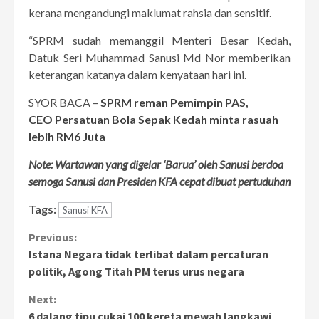
kerana mengandungi maklumat rahsia dan sensitif.
“SPRM sudah memanggil Menteri Besar Kedah,
Datuk Seri Muhammad Sanusi Md Nor memberikan
keterangan katanya dalam kenyataan hari ini.
SYOR BACA –
SPRM reman Pemimpin PAS,
CEO Persatuan Bola Sepak Kedah minta rasuah
lebih RM6 Juta
Note: Wartawan yang digelar ‘Barua’ oleh Sanusi berdoa
semoga Sanusi dan Presiden KFA cepat dibuat pertuduhan
Tags:
Sanusi KFA
Continue
Previous:
Istana Negara tidak terlibat dalam percaturan
Reading
politik, Agong Titah PM terus urus negara
Next:
6 dalang tipu cukai 100 kereta mewah langkawi