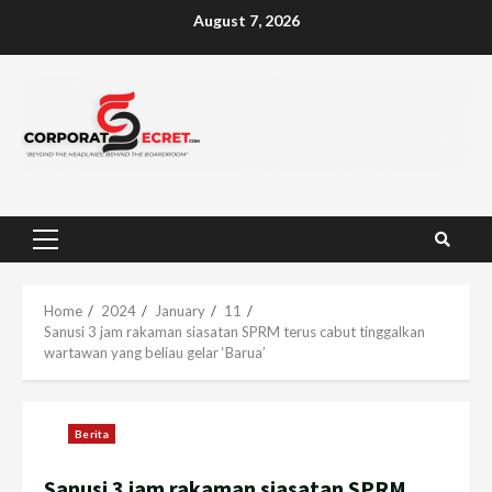
Skip
August 7, 2026
to
content
Primary
Menu
Home
2024
January
11
Sanusi 3 jam rakaman siasatan SPRM terus cabut tinggalkan
wartawan yang beliau gelar ‘Barua’
Berita
Sanusi 3 jam rakaman siasatan SPRM