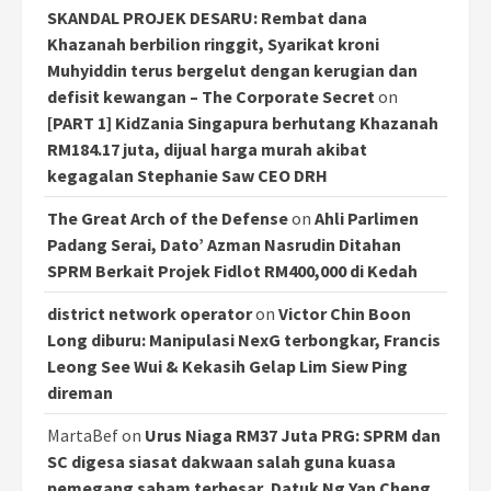
SKANDAL PROJEK DESARU: Rembat dana
Khazanah berbilion ringgit, Syarikat kroni
Muhyiddin terus bergelut dengan kerugian dan
defisit kewangan – The Corporate Secret
on
[PART 1] KidZania Singapura berhutang Khazanah
RM184.17 juta, dijual harga murah akibat
kegagalan Stephanie Saw CEO DRH
The Great Arch of the Defense
on
Ahli Parlimen
Padang Serai, Dato’ Azman Nasrudin Ditahan
SPRM Berkait Projek Fidlot RM400,000 di Kedah
district network operator
on
Victor Chin Boon
Long diburu: Manipulasi NexG terbongkar, Francis
Leong See Wui & Kekasih Gelap Lim Siew Ping
direman
MartaBef
on
Urus Niaga RM37 Juta PRG: SPRM dan
SC digesa siasat dakwaan salah guna kuasa
pemegang saham terbesar, Datuk Ng Yan Cheng