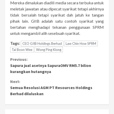
Mereka dimalukan diadili media secara terbuka untuk
meletak jawatan atau dipecat syarikat tetapi akhirnya
tidak bersalah tetapi syarikat dah jatuh ke tangan
pihak lain. GIIB adalah satu contoh syarikat yang
bertahan menghadapi tekanan penggunaan SPRM
untuk mengambil alih sesebuah syarikat.
Tags:
CEO GIIB Holdings Berhad
Law Chin How SPRM
Tai Boon Wee
Wong Ping Kiong
Continue
Previous:
Sapura jual asetnya SapuraOMV RM5.7 bilion
Reading
kurangkan hutangnya
Next:
Semua Resolusi AGM PT Resources Holdings
Berhad diluluskan