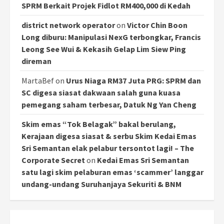
SPRM Berkait Projek Fidlot RM400,000 di Kedah
district network operator
on
Victor Chin Boon
Long diburu: Manipulasi NexG terbongkar, Francis
Leong See Wui & Kekasih Gelap Lim Siew Ping
direman
MartaBef
on
Urus Niaga RM37 Juta PRG: SPRM dan
SC digesa siasat dakwaan salah guna kuasa
pemegang saham terbesar, Datuk Ng Yan Cheng
Skim emas “Tok Belagak” bakal berulang,
Kerajaan digesa siasat & serbu Skim Kedai Emas
Sri Semantan elak pelabur tersontot lagi! – The
Corporate Secret
on
Kedai Emas Sri Semantan
satu lagi skim pelaburan emas ‘scammer’ langgar
undang-undang Suruhanjaya Sekuriti & BNM