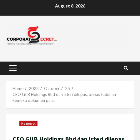
Skip
August 8, 2026
to
content
Primary
Menu
Home
2023
October
25
CEO GIIB Holdings Bhd dan isteri dilepas, bebas tuduhan
kemuka dokumen palsu
Korporat
CEO GIIB Holdings Bhd dan isteri dilepas,