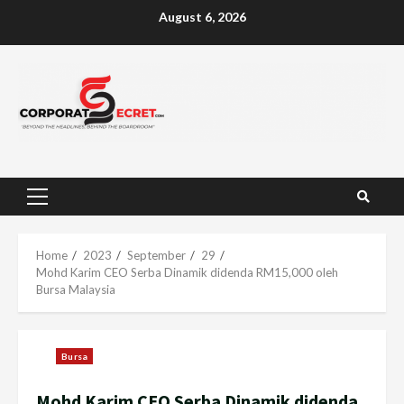
Skip
August 6, 2026
to
content
Primary
Menu
Home
2023
September
29
Mohd Karim CEO Serba Dinamik didenda RM15,000 oleh
Bursa Malaysia
Bursa
Mohd Karim CEO Serba Dinamik didenda