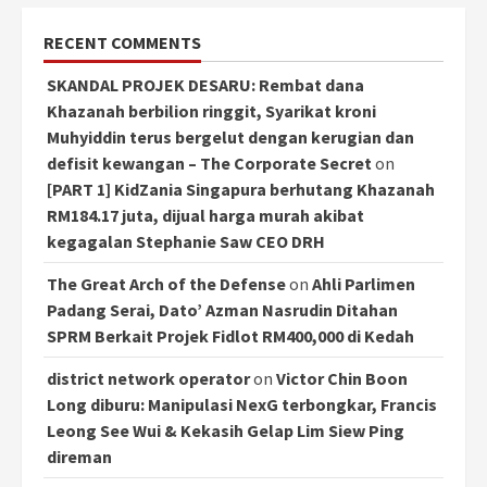
RECENT COMMENTS
SKANDAL PROJEK DESARU: Rembat dana
Khazanah berbilion ringgit, Syarikat kroni
Muhyiddin terus bergelut dengan kerugian dan
defisit kewangan – The Corporate Secret
on
[PART 1] KidZania Singapura berhutang Khazanah
RM184.17 juta, dijual harga murah akibat
kegagalan Stephanie Saw CEO DRH
The Great Arch of the Defense
on
Ahli Parlimen
Padang Serai, Dato’ Azman Nasrudin Ditahan
SPRM Berkait Projek Fidlot RM400,000 di Kedah
district network operator
on
Victor Chin Boon
Long diburu: Manipulasi NexG terbongkar, Francis
Leong See Wui & Kekasih Gelap Lim Siew Ping
direman