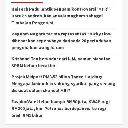
HeiTech Padu lantik peguam kontroversi ‘Mr R’
Datuk Sandraruben Aneelamagham sebagai
Timbalan Pengerusi
Peguam Negara terima representasi: Nicky Liow
dibebaskan sepenuhnya daripada 26 pertuduhan
pengubahan wang haram
Krishnan Tan berundur dari IJM, namun siasatan
SPRM belum berakhir
Projek Midport RM3.53 bilion Tanco Holding:
Mengapa Aminuddin sokong syarikat yang sedang
disiasat dalam skandal MBI?
FashionValet lebur hampir RM50 juta, KWAP rugi
RM200 juta, kini Petronas berdepan risiko rugi
lebih RM1 bilion