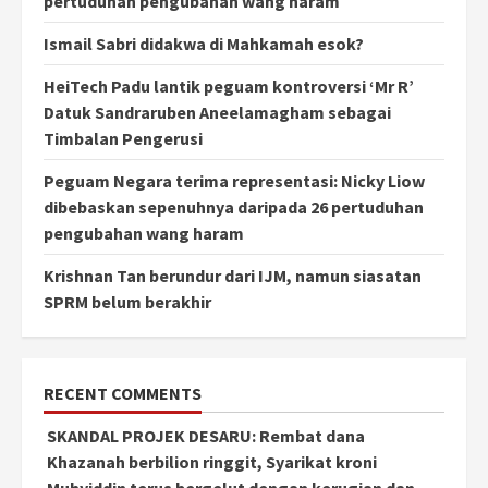
pertuduhan pengubahan wang haram
Ismail Sabri didakwa di Mahkamah esok?
HeiTech Padu lantik peguam kontroversi ‘Mr R’
Datuk Sandraruben Aneelamagham sebagai
Timbalan Pengerusi
Peguam Negara terima representasi: Nicky Liow
dibebaskan sepenuhnya daripada 26 pertuduhan
pengubahan wang haram
Krishnan Tan berundur dari IJM, namun siasatan
SPRM belum berakhir
RECENT COMMENTS
SKANDAL PROJEK DESARU: Rembat dana
Khazanah berbilion ringgit, Syarikat kroni