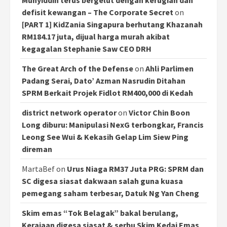
Muhyiddin terus bergelut dengan kerugian dan
defisit kewangan – The Corporate Secret
on
[PART 1] KidZania Singapura berhutang Khazanah
RM184.17 juta, dijual harga murah akibat
kegagalan Stephanie Saw CEO DRH
The Great Arch of the Defense
on
Ahli Parlimen
Padang Serai, Dato’ Azman Nasrudin Ditahan
SPRM Berkait Projek Fidlot RM400,000 di Kedah
district network operator
on
Victor Chin Boon
Long diburu: Manipulasi NexG terbongkar, Francis
Leong See Wui & Kekasih Gelap Lim Siew Ping
direman
MartaBef
on
Urus Niaga RM37 Juta PRG: SPRM dan
SC digesa siasat dakwaan salah guna kuasa
pemegang saham terbesar, Datuk Ng Yan Cheng
Skim emas “Tok Belagak” bakal berulang,
Kerajaan digesa siasat & serbu Skim Kedai Emas