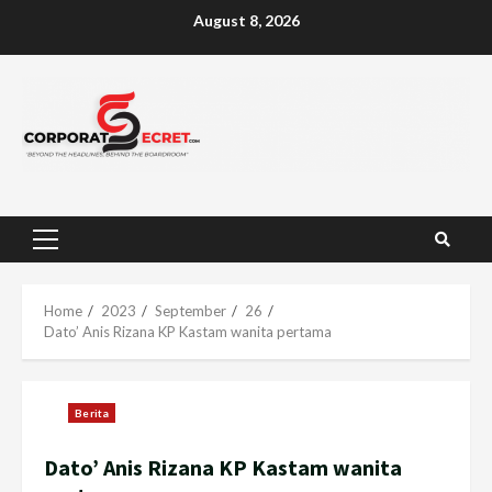
Skip
August 8, 2026
to
content
Primary
Menu
Home
2023
September
26
Dato’ Anis Rizana KP Kastam wanita pertama
Berita
Dato’ Anis Rizana KP Kastam wanita