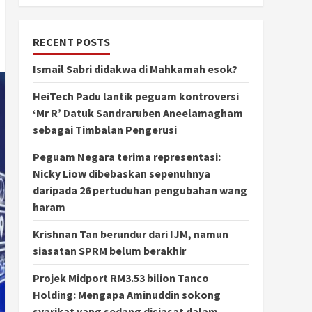
RECENT POSTS
Ismail Sabri didakwa di Mahkamah esok?
HeiTech Padu lantik peguam kontroversi
‘Mr R’ Datuk Sandraruben Aneelamagham
sebagai Timbalan Pengerusi
Peguam Negara terima representasi:
Nicky Liow dibebaskan sepenuhnya
daripada 26 pertuduhan pengubahan wang
haram
Krishnan Tan berundur dari IJM, namun
siasatan SPRM belum berakhir
Projek Midport RM3.53 bilion Tanco
Holding: Mengapa Aminuddin sokong
syarikat yang sedang disiasat dalam