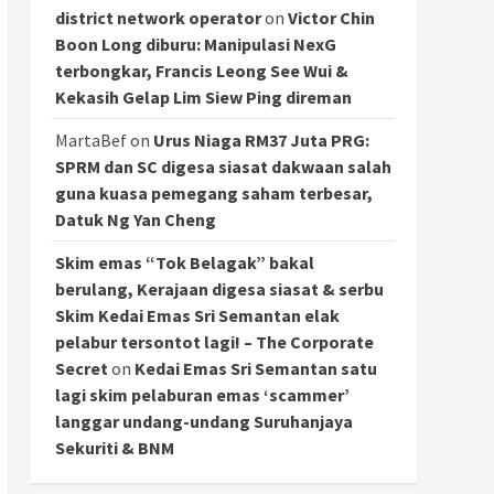
district network operator
on
Victor Chin
Boon Long diburu: Manipulasi NexG
terbongkar, Francis Leong See Wui &
Kekasih Gelap Lim Siew Ping direman
MartaBef
on
Urus Niaga RM37 Juta PRG:
SPRM dan SC digesa siasat dakwaan salah
guna kuasa pemegang saham terbesar,
Datuk Ng Yan Cheng
Skim emas “Tok Belagak” bakal
berulang, Kerajaan digesa siasat & serbu
Skim Kedai Emas Sri Semantan elak
pelabur tersontot lagi! – The Corporate
Secret
on
Kedai Emas Sri Semantan satu
lagi skim pelaburan emas ‘scammer’
langgar undang-undang Suruhanjaya
Sekuriti & BNM