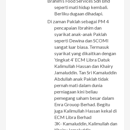
Brahim’s Food Services Sdn Bhd
seperti mati hidup kembali.
Berliku dugaan dihadapi.
Di zaman Paklah sebagai PM 4
pencapaian Ibrahim dan
syarikat anak-anak Paklah
seperti Dewina dan SCOMI
sangat luar biasa. Termasuk
syarikat yang dikaitkan dengan
‘tingkat 4’ ECM Libra Datuk
Kalimullah Hassan dan Khairy
Jamaluddin. Tan Sri Kamaluddin
Abdullah anak Paklah tidak
pernah mati dalam dunia
perniagaan kini beliau
pemegang saham besar dalam
Enra Grouop Berhad. Begitu
juga Kalimullah Hassan kekal di
ECM Libra Berhad
3K- Kamaluddin, Kalimullah dan
Khairy Jamaluddin