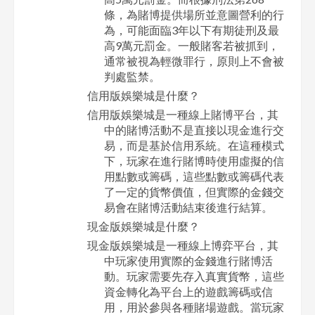
條，為賭博提供場所並意圖營利的行
為，可能面臨3年以下有期徒刑及最
高9萬元罰金。一般賭客若被抓到，
通常被視為輕微罪行，原則上不會被
判處監禁。
信用版娛樂城是什麼？
信用版娛樂城是一種線上賭博平台，其
中的賭博活動不是直接以現金進行交
易，而是基於信用系統。在這種模式
下，玩家在進行賭博時使用虛擬的信
用點數或籌碼，這些點數或籌碼代表
了一定的貨幣價值，但實際的金錢交
易會在賭博活動結束後進行結算。
現金版娛樂城是什麼？
現金版娛樂城是一種線上博弈平台，其
中玩家使用實際的金錢進行賭博活
動。玩家需要先存入真實貨幣，這些
資金轉化為平台上的遊戲籌碼或信
用，用於參與各種賭場遊戲。當玩家