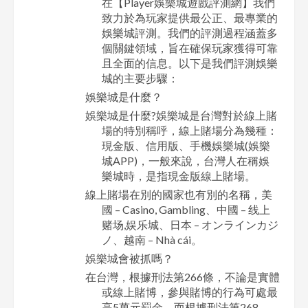
在【Player娛樂城遊戲評測網】我們
致力於為玩家提供最公正、最專業的
娛樂城評測。我們的評測過程涵蓋多
個關鍵領域，旨在確保玩家獲得可靠
且全面的信息。以下是我們評測娛樂
城的主要步驟：
娛樂城是什麼？
娛樂城是什麼?娛樂城是台灣對於線上賭
場的特別稱呼，線上賭場分為幾種：
現金版、信用版、手機娛樂城(娛樂
城APP)，一般來說，台灣人在稱娛
樂城時，是指現金版線上賭場。
線上賭場在別的國家也有別的名稱，美
國 – Casino, Gambling、中國 – 线上
赌场,娱乐城、日本 – オンラインカジ
ノ、越南 – Nhà cái。
娛樂城會被抓嗎？
在台灣，根據刑法第266條，不論是實體
或線上賭博，參與賭博的行為可處最
高5萬元罰金。而根據刑法第268