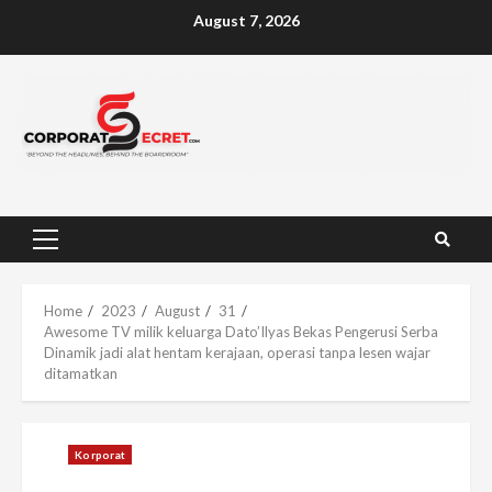
Skip
August 7, 2026
to
content
Primary
Menu
Home
2023
August
31
Awesome TV milik keluarga Dato’Ilyas Bekas Pengerusi Serba
Dinamik jadi alat hentam kerajaan, operasi tanpa lesen wajar
ditamatkan
Korporat