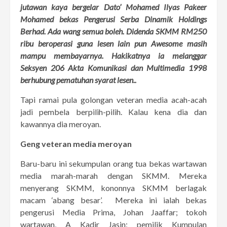
jutawan kaya bergelar Dato’ Mohamed Ilyas Pakeer
Mohamed bekas Pengerusi Serba Dinamik Holdings
Berhad. Ada wang semua boleh. Didenda SKMM RM250
ribu beroperasi guna lesen lain pun Awesome masih
mampu membayarnya. Hakikatnya ia melanggar
Seksyen 206 Akta Komunikasi dan Multimedia 1998
berhubung pematuhan syarat lesen..
Tapi ramai pula golongan veteran media acah-acah
jadi pembela berpilih-pilih. Kalau kena dia dan
kawannya dia meroyan.
Geng veteran media meroyan
Baru-baru ini sekumpulan orang tua bekas wartawan
media marah-marah dengan SKMM. Mereka
menyerang SKMM, kononnya SKMM berlagak
macam ‘abang besar’. Mereka ini ialah bekas
pengerusi Media Prima, Johan Jaaffar; tokoh
wartawan, A Kadir Jasin; pemilik Kumpulan