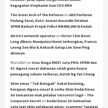
kegagalan Stephanie Saw CEO DRH
The Great Arch of the Defense
on
Ahli Parlimen
Padang Serai, Dato’ Azman Nasrudin Ditahan
SPRM Berkait Projek Fidlot RM400,000 di Kedah
district network operator
on
Victor Chin Boon
Long diburu: Manipulasi NexG terbongkar, Francis
Leong See Wui & Kekasih Gelap Lim Siew Ping
direman
MartaBef
on
Urus Niaga RM37 Juta PRG: SPRM dan
SC digesa siasat dakwaan salah guna kuasa
pemegang saham terbesar, Datuk Ng Yan Cheng
Skim emas “Tok Belagak” bakal berulang,
Kerajaan digesa siasat & serbu Skim Kedai Emas
Sri Semantan elak pelabur tersontot lagi! – The
Corporate Secret
on
Kedai Emas Sri Semantan
satu lagi skim pelaburan emas ‘scammer’ langgar