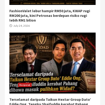
FashionValet lebur hampir RM50 juta, KWAP rugi
RM200 juta, kini Petronas berdepan risiko rugi
lebih RM1 bilion
July 24, 2026
Korporat
Terselamat daripada Taikun Hextar Group Dato’
Eddie Ong, Tengku Shaifuddin kerabat Pahang