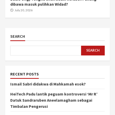
dibawa masuk pulihkan Widad?
July 20, 2026
SEARCH
SEARCH
RECENT POSTS
Ismail Sabri didakwa di Mahkamah esok?
HeiTech Padu lantik peguam kontroversi ‘Mr R’
Datuk Sandraruben Aneelamagham sebagai
Timbalan Pengerusi