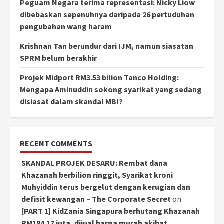
Peguam Negara terima representasi: Nicky Liow
dibebaskan sepenuhnya daripada 26 pertuduhan
pengubahan wang haram
Krishnan Tan berundur dari IJM, namun siasatan
SPRM belum berakhir
Projek Midport RM3.53 bilion Tanco Holding:
Mengapa Aminuddin sokong syarikat yang sedang
disiasat dalam skandal MBI?
RECENT COMMENTS
SKANDAL PROJEK DESARU: Rembat dana
Khazanah berbilion ringgit, Syarikat kroni
Muhyiddin terus bergelut dengan kerugian dan
defisit kewangan – The Corporate Secret
on
[PART 1] KidZania Singapura berhutang Khazanah
RM184.17 juta, dijual harga murah akibat