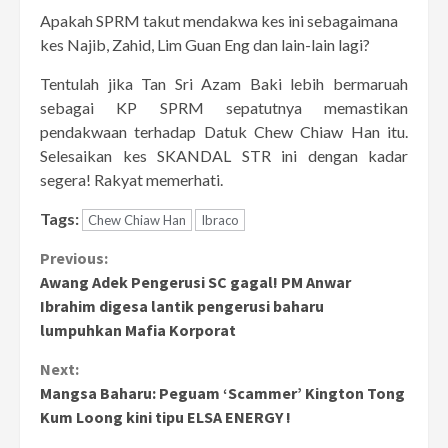
Apakah SPRM takut mendakwa kes ini sebagaimana
kes Najib, Zahid, Lim Guan Eng dan lain-lain lagi?
Tentulah jika Tan Sri Azam Baki lebih bermaruah
sebagai KP SPRM sepatutnya memastikan
pendakwaan terhadap Datuk Chew Chiaw Han itu.
Selesaikan kes SKANDAL STR ini dengan kadar
segera! Rakyat memerhati.
Tags:
Chew Chiaw Han
Ibraco
Continue
Previous:
Awang Adek Pengerusi SC gagal! PM Anwar
Reading
Ibrahim digesa lantik pengerusi baharu
lumpuhkan Mafia Korporat
Next:
Mangsa Baharu: Peguam ‘Scammer’ Kington Tong
Kum Loong kini tipu ELSA ENERGY !