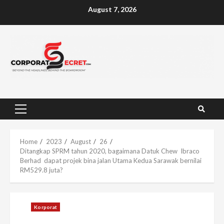
Skip
August 7, 2026
to
content
Primary
Menu
Home
2023
August
26
Ditangkap SPRM tahun 2020, bagaimana Datuk Chew Ibraco
Berhad dapat projek bina jalan Utama Kedua Sarawak bernilai
RM529.8 juta?
Korporat