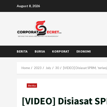
Skip
August 8, 2026
to
content
BERITA
BURSA
KORPORAT
EKONOMI
Home
2023
July
30
[VIDEO] Disiasat SPRM, ‘terlanju
Berita
[VIDEO] Disiasat SP