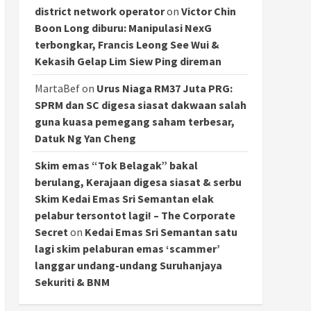
district network operator
on
Victor Chin
Boon Long diburu: Manipulasi NexG
terbongkar, Francis Leong See Wui &
Kekasih Gelap Lim Siew Ping direman
MartaBef
on
Urus Niaga RM37 Juta PRG:
SPRM dan SC digesa siasat dakwaan salah
guna kuasa pemegang saham terbesar,
Datuk Ng Yan Cheng
Skim emas “Tok Belagak” bakal
berulang, Kerajaan digesa siasat & serbu
Skim Kedai Emas Sri Semantan elak
pelabur tersontot lagi! – The Corporate
Secret
on
Kedai Emas Sri Semantan satu
lagi skim pelaburan emas ‘scammer’
langgar undang-undang Suruhanjaya
Sekuriti & BNM