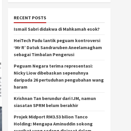
RECENT POSTS
Ismail Sabri didakwa di Mahkamah esok?
HeiTech Padu lantik peguam kontroversi
‘Mr R’ Datuk Sandraruben Aneelamagham
sebagai Timbalan Pengerusi
Peguam Negara terima representasi:
Nicky Liow dibebaskan sepenuhnya
daripada 26 pertuduhan pengubahan wang
haram
Krishnan Tan berundur dari IJM, namun
siasatan SPRM belum berakhir
Projek Midport RM3.53 bilion Tanco
Holding: Mengapa Aminuddin sokong
syarikat yang sedang disiasat dalam