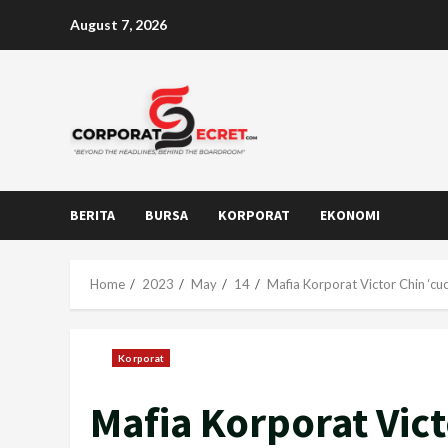
Skip
August 7, 2026
to
content
BERITA
BURSA
KORPORAT
EKONOMI
Home
2023
May
14
Mafia Korporat Victor Chin ‘cu
Korporat
Mafia Korporat Victo