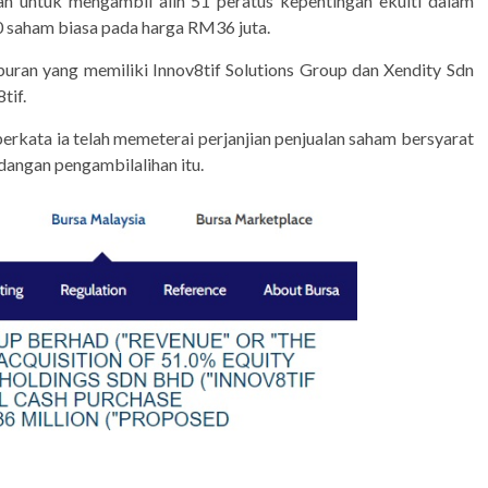
n untuk mengambil alih 51 peratus kepentingan ekuiti dalam
70 saham biasa pada harga RM36 juta.
buran yang memiliki Innov8tif Solutions Group dan Xendity Sdn
tif.
kata ia telah memeterai perjanjian penjualan saham bersyarat
angan pengambilalihan itu.