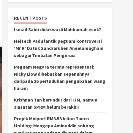
RECENT POSTS
Ismail Sabri didakwa di Mahkamah esok?
HeiTech Padu lantik peguam kontroversi
‘Mr R’ Datuk Sandraruben Aneelamagham
sebagai Timbalan Pengerusi
Peguam Negara terima representasi:
Nicky Liow dibebaskan sepenuhnya
daripada 26 pertuduhan pengubahan wang
haram
Krishnan Tan berundur dari IJM, namun
siasatan SPRM belum berakhir
Projek Midport RM3.53 bilion Tanco
Holding: Mengapa Aminuddin sokong
syarikat yang sedang disiasat dalam