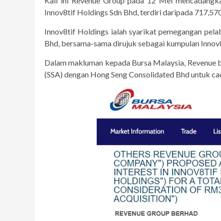
Kali ini Revenue Group pada 12 Mei mencadangka
Innov8tif Holdings Sdn Bhd, terdiri daripada 717,5
Innov8tif Holdings ialah syarikat pemegangan pela
Bhd, bersama-sama dirujuk sebagai kumpulan Innov8
Dalam makluman kepada Bursa Malaysia, Revenue ber
(SSA) dengan Hong Seng Consolidated Bhd untuk cad