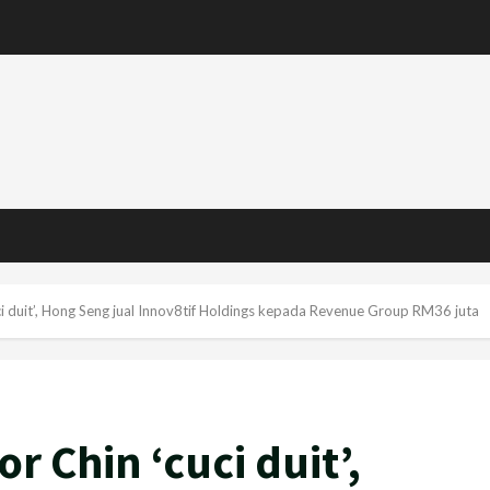
ci duit’, Hong Seng jual Innov8tif Holdings kepada Revenue Group RM36 juta
r Chin ‘cuci duit’,