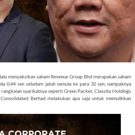
l lalu menyaksikan saham Revenue Group Bhd merupakan saham
ada 0.44 sen sebelum jatuh semula ke para 32 sen, nampaknya
rangkaian syarikatnya seperti Green Packet, Classita Holdings
onsolidated Berhad melakukan apa saja untuk memulihkan