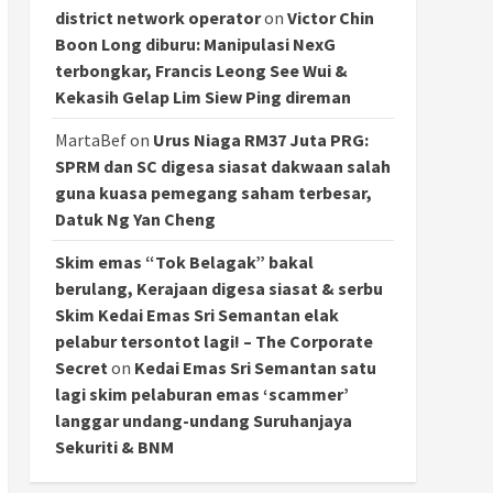
district network operator
on
Victor Chin
Boon Long diburu: Manipulasi NexG
terbongkar, Francis Leong See Wui &
Kekasih Gelap Lim Siew Ping direman
MartaBef
on
Urus Niaga RM37 Juta PRG:
SPRM dan SC digesa siasat dakwaan salah
guna kuasa pemegang saham terbesar,
Datuk Ng Yan Cheng
Skim emas “Tok Belagak” bakal
berulang, Kerajaan digesa siasat & serbu
Skim Kedai Emas Sri Semantan elak
pelabur tersontot lagi! – The Corporate
Secret
on
Kedai Emas Sri Semantan satu
lagi skim pelaburan emas ‘scammer’
langgar undang-undang Suruhanjaya
Sekuriti & BNM