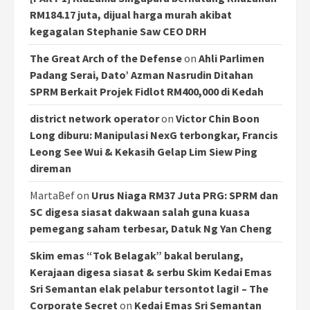
RM184.17 juta, dijual harga murah akibat
kegagalan Stephanie Saw CEO DRH
The Great Arch of the Defense
on
Ahli Parlimen
Padang Serai, Dato’ Azman Nasrudin Ditahan
SPRM Berkait Projek Fidlot RM400,000 di Kedah
district network operator
on
Victor Chin Boon
Long diburu: Manipulasi NexG terbongkar, Francis
Leong See Wui & Kekasih Gelap Lim Siew Ping
direman
MartaBef
on
Urus Niaga RM37 Juta PRG: SPRM dan
SC digesa siasat dakwaan salah guna kuasa
pemegang saham terbesar, Datuk Ng Yan Cheng
Skim emas “Tok Belagak” bakal berulang,
Kerajaan digesa siasat & serbu Skim Kedai Emas
Sri Semantan elak pelabur tersontot lagi! – The
Corporate Secret
on
Kedai Emas Sri Semantan