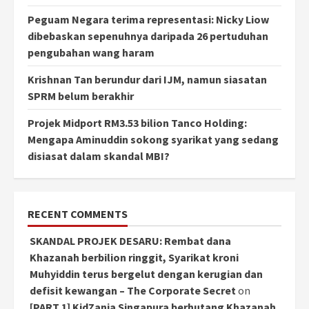
Peguam Negara terima representasi: Nicky Liow
dibebaskan sepenuhnya daripada 26 pertuduhan
pengubahan wang haram
Krishnan Tan berundur dari IJM, namun siasatan
SPRM belum berakhir
Projek Midport RM3.53 bilion Tanco Holding:
Mengapa Aminuddin sokong syarikat yang sedang
disiasat dalam skandal MBI?
RECENT COMMENTS
SKANDAL PROJEK DESARU: Rembat dana
Khazanah berbilion ringgit, Syarikat kroni
Muhyiddin terus bergelut dengan kerugian dan
defisit kewangan – The Corporate Secret
on
[PART 1] KidZania Singapura berhutang Khazanah