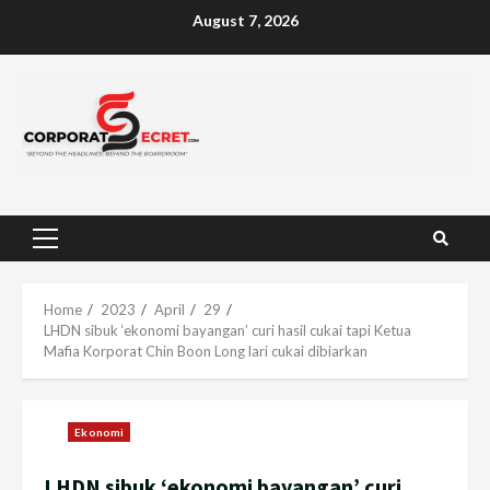
Skip
August 7, 2026
to
content
Primary
Menu
Home
2023
April
29
LHDN sibuk ‘ekonomi bayangan’ curi hasil cukai tapi Ketua
Mafia Korporat Chin Boon Long lari cukai dibiarkan
Ekonomi
LHDN sibuk ‘ekonomi bayangan’ curi