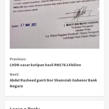
Continue
Previous:
LHDN sasar kutipan hasil RM176.14 bilion
Reading
Next:
Abdul Rasheed ganti Nor Shamsiah Gabenor Bank
Negara
Leave a Reply